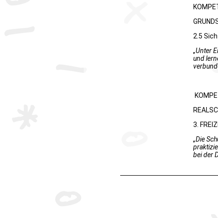
KOMPET
GRUNDS
2.5 Sic
„Unter E
und lern
verbund
KOMPET
REALSC
3. FRE
„Die Sch
praktizi
bei der 